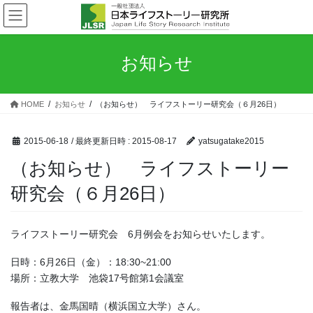
コ
ナ
ン
ビ
テ
ゲ
ン
ー
お知らせ
ツ
シ
へ
ョ
ス
ン
HOME
お知らせ
（お知らせ） ライフストーリー研究会（６月26日）
キ
に
ッ
移
プ
動
2015-06-18
/ 最終更新日時 :
2015-08-17
yatsugatake2015
（お知らせ） ライフストーリー
研究会（６月26日）
ライフストーリー研究会 6月例会をお知らせいたします。
日時：6月26日（金）：18:30~21:00
場所：立教大学 池袋17号館第1会議室
報告者は、金馬国晴（横浜国立大学）さん。