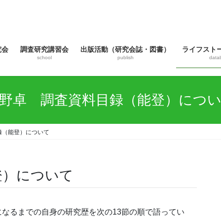
究会
調査研究講習会
出版活動（研究会誌・図書）
ライフスト
school
publish
data
野卓 調査資料目録（能登）につ
録（能登）について
登）について
0歳になるまでの自身の研究歴を次の13節の順で語ってい