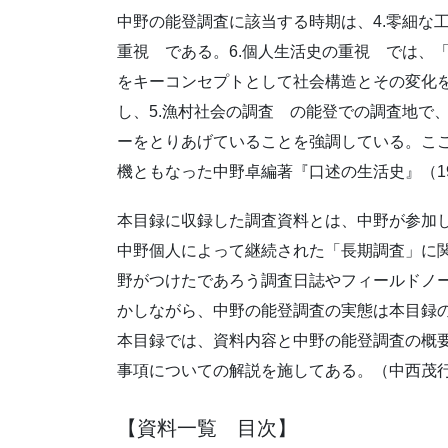
中野の能登調査に該当する時期は、4.零細な
重視 である。6.個人生活史の重視 では、
をキーコンセプトとして社会構造とその変化
し、5.漁村社会の調査 の能登での調査地で
ーをとりあげていることを強調している。こ
機ともなった中野卓編著『口述の生活史』（1
本目録に収録した調査資料とは、中野が参加し
中野個人によって継続された「長期調査」に
野がつけたであろう調査日誌やフィールドノ
かしながら、中野の能登調査の実態は本目録
本目録では、資料内容と中野の能登調査の概
事項についての解説を施してある。（中西茂
【資料一覧 目次】