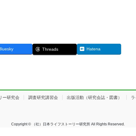
Bluesky
Hatena
Threads
リー研究会
調査研究講習会
出版活動（研究会誌・図書）
ラ
Copyright © （社）日本ライフストーリー研究所 All Rights Reserved.
Powered by
WordPress
with
Lightning Theme
&
VK All in One Expansion Unit