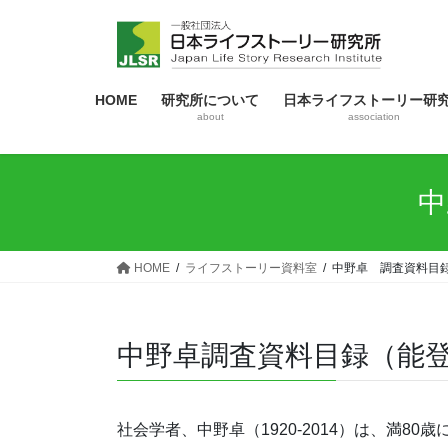
コ
ナ
ン
ビ
テ
ゲ
ン
ー
HOME
研究所について
日本ライフストーリー研
ツ
シ
about
association
へ
ョ
ス
ン
キ
に
中
ッ
移
プ
動
HOME
ライフストーリー資料室
中野卓 調査資料目
中野卓調査資料目録（能
社会学者、中野卓（1920-2014）は、満8