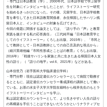
・専門は日本語教育（学）。2000年代、日本語学校で学ぶ留学
生を対象にインタビューをしたことが、ライフストーリー研究
を始めるきっかけになった。その後、元留学生、日本語学校教
育を牽引してきた日本語教育関係者、永住帰国したサハリン残
留日本人と、インタビューの対象を広げてきた。
今回の発題に関係する論文としては、「語り手の『声』と教育
実践を媒介する私の応答責任」（三代純平編『日本語教育学と
してのライフストーリー』くろしお出版、2015年）、「市民と
して教師として－日本語教師としての自己言及的な視点から」
（細川英雄他編『市民性形成とことばの教育』くろしお出版、
2016年）「戦後サハリンを家族と共に生きたある帰国日本人女
性の語り」（『語りの地平』vol.6、2021年）などがある。
山本佳世乃（岩手医科大学臨床遺伝学科）
・専門分野：現在は認定遺伝カウンセラーとして病院で勤務す
るとともに、認定遺伝カウンセラー養成課程の講師として働い
ている。お茶の水女子大学大学院在籍時から桜井先生のもとラ
イフストーリーインタビューを学ぶ。
私は認定遺伝カウンセラーとして、より生きやすい人生の語り
の再構築を手伝うことはできないだろうかというナラティブセ