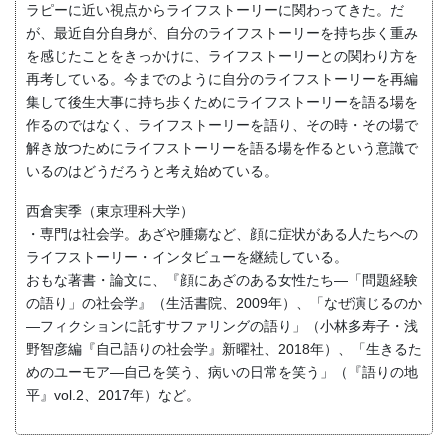
ラピーに近い視点からライフストーリーに関わってきた。だ
が、最近自分自身が、自分のライフストーリーを持ち歩く重み
を感じたことをきっかけに、ライフストーリーとの関わり方を
再考している。今までのように自分のライフストーリーを再編
集して後生大事に持ち歩くためにライフストーリーを語る場を
作るのではなく、ライフストーリーを語り、その時・その場で
解き放つためにライフストーリーを語る場を作るという意識で
いるのはどうだろうと考え始めている。
西倉実季（東京理科大学）
・専門は社会学。あざや腫瘍など、顔に症状がある人たちへの
ライフストーリー・インタビューを継続している。
おもな著書・論文に、『顔にあざのある女性たち―「問題経験
の語り」の社会学』（生活書院、2009年）、「なぜ演じるのか
―フィクションに託すサファリングの語り」（小林多寿子・浅
野智彦編『自己語りの社会学』新曜社、2018年）、「生きるた
めのユーモア―自己を笑う、病いの日常を笑う」（『語りの地
平』vol.2、2017年）など。