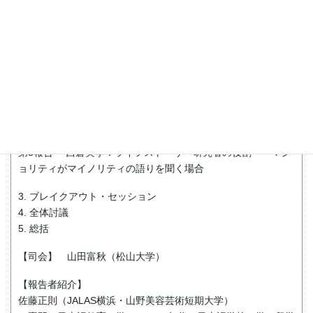
【プログラム】
1. あいさつ
2. 報告
第1報告 佐藤正則：日本語教師でもあり研究者でもある私の
ポジショナリティ
第2報告 山本佳世乃：ライフストーリーについて ――人生
の物語の編集から解放へ
第3報告 西倉実季：ライフストーリー研究者の役割――マジ
ョリティがマイノリティの語りを聞く場合
3. ブレイクアウト・セッション
4. 全体討議
5. 総括
【司会】 山田富秋（松山大学）
【報告者紹介】
佐藤正則（JALAS横浜・山野美容芸術短期大学）