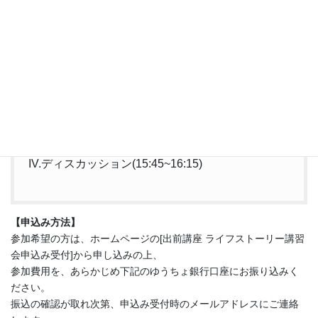
*休憩(14:00~14:15)
III.ライフストーリー・データを解釈する
(14:15~15:45)
●コンテクストの抽出
●一貫性
●語りの様式
●語りのヴァージョン
IV.ディスカッション(15:45~16:15)
【申込み方法】
参加希望の方は、ホームページの[出前講座 ライフストーリー講習
会申込み受付]から申し込みの上、
参加費用を、あらかじめ下記のゆうちょ銀行口座にお振り込みく
ださい。
振込の確認が取れ次第、申込み受付時のメールアドレスにご連絡