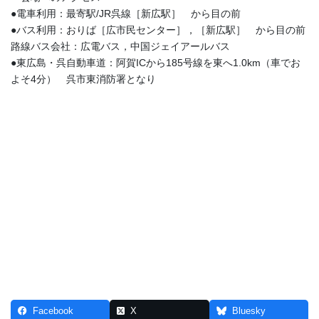
●電車利用：最寄駅/JR呉線［新広駅］ から目の前
●バス利用：おりば［広市民センター］，［新広駅］ から目の前
路線バス会社：広電バス，中国ジェイアールバス
●東広島・呉自動車道：阿賀ICから185号線を東へ1.0km（車でお
よそ4分） 呉市東消防署となり
Facebook
X
Bluesky