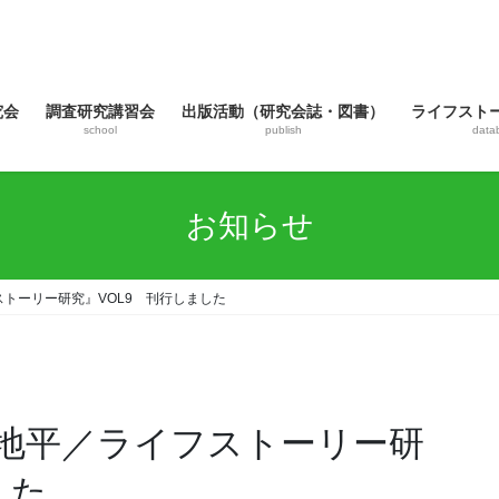
究会
調査研究講習会
出版活動（研究会誌・図書）
ライフスト
school
publish
data
お知らせ
トーリー研究』VOL9 刊行しました
地平／ライフストーリー研
した