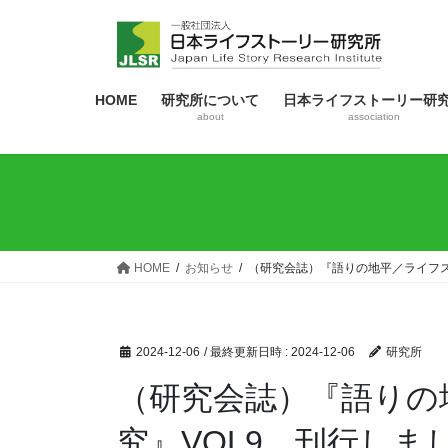
コ
ナ
ン
ビ
テ
ゲ
ン
ー
HOME
研究所について
日本ライフストーリー研
ツ
シ
about
association
へ
ョ
ス
ン
キ
に
ッ
移
プ
動
HOME
お知らせ
（研究会誌）『語りの地平／ライフス
2024-12-06
/ 最終更新日時 :
2024-12-06
研究所
（研究会誌）『語りの
究』VOL9 刊行しま