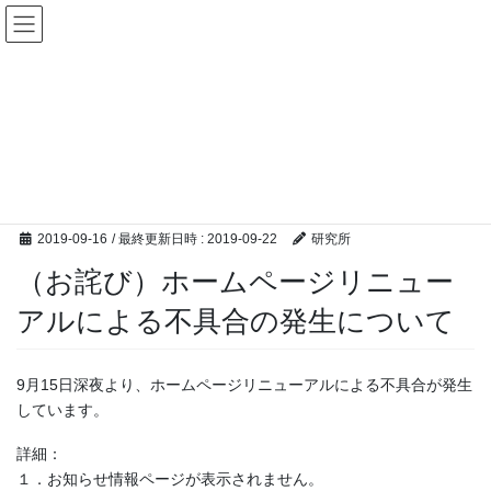
コ
ナ
ン
ビ
テ
ゲ
ン
ー
お知らせ
ツ
シ
へ
ョ
ス
ン
HOME
お知らせ
キ
に
（お詫び）ホームページリニューアルによる不具合の発生について
ッ
移
プ
動
2019-09-16
/ 最終更新日時 :
2019-09-22
研究所
（お詫び）ホームページリニュー
アルによる不具合の発生について
9月15日深夜より、ホームページリニューアルによる不具合が発生
しています。
詳細：
１．お知らせ情報ページが表示されません。