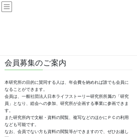
コ
ナ
ン
ビ
テ
ゲ
ン
ー
入会のご案内（申込書DL）
ツ
シ
へ
ョ
ス
ン
HOME
研究所について
入会のご案内（申込書DL）
キ
に
ッ
移
プ
動
会員募集のご案内
本研究所の目的に賛同する人は、年会費を納めれば誰でも会員に
なることができます。
会員は、一般社団法人日本ライフストーリー研究所所属の「研究
員」となり、総会への参加、研究所が企画する事業に参画できま
す。
また研究所内で文献・資料の閲覧、複写などのほかにＰＣの利用
なども可能です。
なお、会員でない方も資料の閲覧等ができますので、ぜひお越し