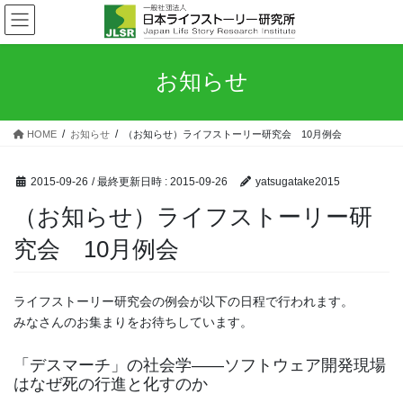
コ
ナ
ン
ビ
テ
ゲ
ン
ー
お知らせ
ツ
シ
へ
ョ
ス
ン
HOME
お知らせ
（お知らせ）ライフストーリー研究会 10月例会
キ
に
ッ
移
プ
動
2015-09-26
/ 最終更新日時 :
2015-09-26
yatsugatake2015
（お知らせ）ライフストーリー研
究会 10月例会
ライフストーリー研究会の例会が以下の日程で行われます。
みなさんのお集まりをお待ちしています。
「デスマーチ」の社会学――ソフトウェア開発現場
はなぜ死の行進と化すのか