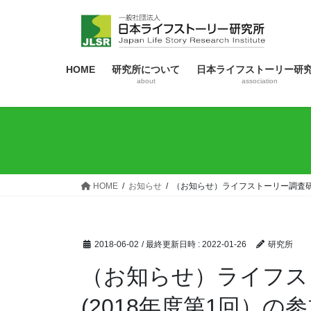
コ
ナ
ン
ビ
テ
ゲ
ン
ー
HOME
研究所について
日本ライフストーリー研
ツ
シ
about
association
へ
ョ
ス
ン
キ
に
ッ
移
プ
動
HOME
お知らせ
（お知らせ）ライフストーリー調査研
2018-06-02
/ 最終更新日時 :
2022-01-26
研究所
（お知らせ）ライフス
(2018年度第1回）