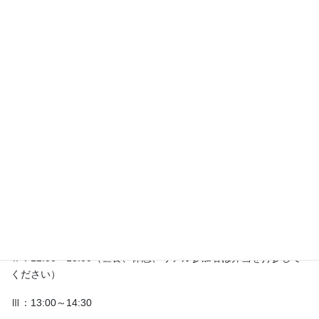
ホームページより申し込んでください。定員に満たない場合、追
加募集をします
第9回調査研究講習会申込み
講習会プログラム(予定)
ライフストーリー研究法（基礎編）――方法論の理解と実践
Ⅰ：10:30～12:00
１．ライフストーリーとは何か
・ライフヒストリーの特質
・ライフストーリーの特質
・ライフヒストリーとライフストーリーの違い
・テーマや調査協力者の選択
Ⅱ：12:00～13:00（昼食、休憩、リアル参加者は弁当を持参して
ください）
Ⅲ：13:00～14:30